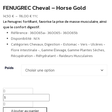
FENUGREC Cheval – Horse Gold
14,50
€
–
116,00
€
TTC
Le Fenugrec fortifiant, favorise la prise de masse musculaire, ainsi
que le confort digestif.
Référence :
360065a- 360065- 360065b
Disponibilité :
N/A
Catégories
Chevaux
,
Digestion - Estomac - Vers - Ulcères -
Flore intestinale -
,
Gamme Élevage
,
Gamme Plantes Sèches
,
Récupération - Réhydratant - Raideurs Musculaires
Poids
Ajouter au panier